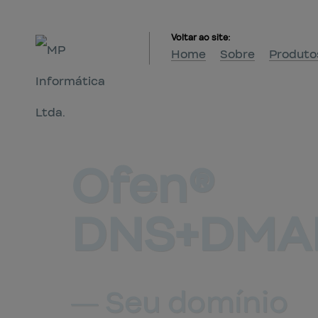
Voltar ao site:
Home
Sobre
Produto
Ofen®
DNS+DMA
― Seu domínio