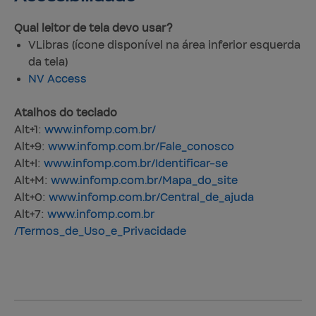
Qual leitor de tela devo usar?
VLibras (ícone disponível na área inferior esquerda
da tela)
NV Access
Atalhos do teclado
Alt+1:
www.infomp.com.br
/
Alt+9:
www.infomp.com.br
/Fale_conosco
Alt+I:
www.infomp.com.br
/Identificar-se
Alt+M:
www.infomp.com.br
/Mapa_do_site
Alt+0:
www.infomp.com.br
/Central_de_ajuda
Alt+7:
www.infomp.com.br
/Termos_de_Uso_e_Privacidade