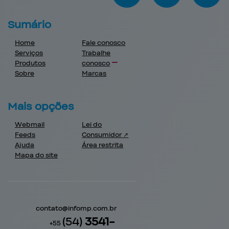
Sumário
Home
Fale conosco
Serviços
Trabalhe
Produtos
conosco
Sobre
Marcas
Mais opções
Webmail
Lei do
Feeds
Consumidor ↗
Ajuda
Área restrita
Mapa do site
contato@
infomp.com.br
(54)
3541-
+55