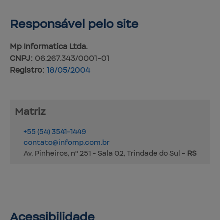
Mapa do site
Serviços
Produtos
Fale conosco
Trabalhe conosco
Marcas
Responsável 
pelo site
Mp Informatica
Ltda.
CNPJ:
06.267.343/0001-01
Registro:
18/05/2004
Matriz
+55
(54)
3541-1449
contato@
infomp.com.br
Av. Pinheiros, nº 251 - Sala 02,
Trindade do Sul
-
R
io Gran
S
ul
Acessibilidade