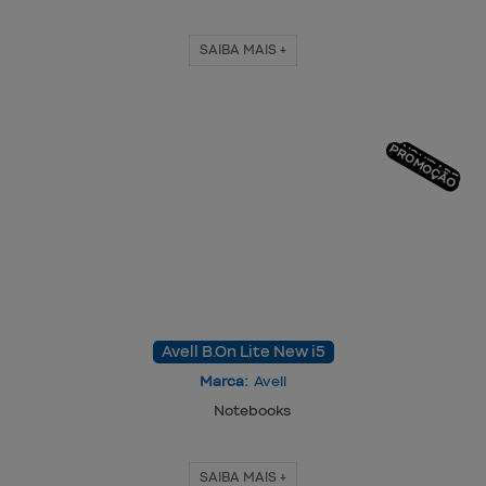
SAIBA MAIS +
PROMOÇÃO
NOVIDADE
Avell B.On Lite New i5
Marca:
Avell
Notebooks
SAIBA MAIS +