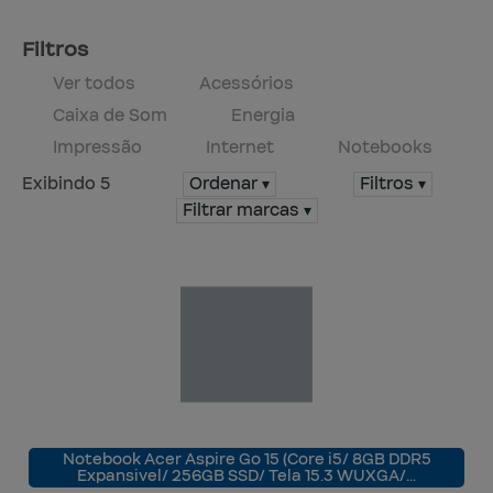
Serviços
Produtos
Mapa do site
Central de ajuda
Fale conosco
Trabalhe conosco
Filtros
Ver todos
Acessórios
Caixa de Som
Energia
Impressão
Internet
Notebooks
Exibindo 5
Ordenar ▾
Filtros ▾
Filtrar marcas ▾
Notebook Acer Aspire Go 15 (Core i5/ 8GB DDR5
Expansivel/ 256GB SSD/ Tela 15.3 WUXGA/…