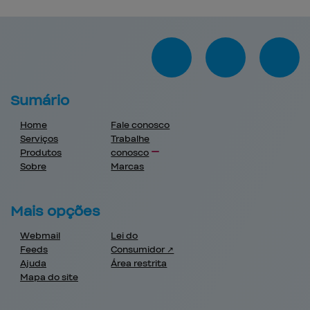
Sumário
Home
Fale conosco
Serviços
Trabalhe
Produtos
conosco
Sobre
Marcas
Mais opções
Webmail
Lei do
Feeds
Consumidor ↗
Ajuda
Área restrita
Mapa do site