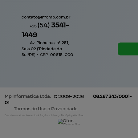
contato@
infomp.com.br
(54)
3541-
+55
1449
Av. Pinheiros, nº 251,
Sala 02 (Trindade do
Sul/RS)
•
CEP:
99615
-
000
Mp Informatica
Ltda.
© 2009-2026
06.267.343/0001-
01
Termos de Uso e Privacidade
Este site usa a fonte Internacional Regular sob licença FontSpring Web Font.