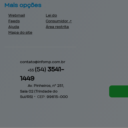
Mais opções
Webmail
Lei do
Feeds
Consumidor ↗
Ajuda
Área restrita
Mapa do site
contato@
infomp.com.br
(54)
3541-
+55
1449
Av. Pinheiros, nº 251,
Sala 02 (Trindade do
Sul/RS)
•
CEP:
99615
-
000