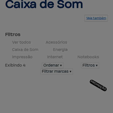
Caixa de Som
Veja também
Serviços
Produtos
Mapa do site
Central de ajuda
Fale conosco
Trabalhe conosco
Filtros
Ver todos
Acessórios
Caixa de Som
Energia
Impressão
Internet
Notebooks
Exibindo 4
Ordenar ▾
Filtros ▾
Filtrar marcas ▾
PROMOÇÃO