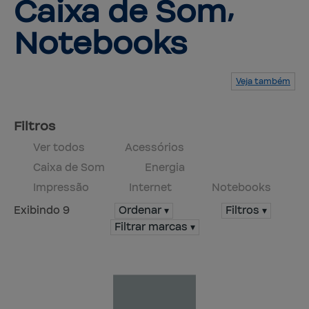
Caixa 
de Som⸴
Notebooks
Veja também
Serviços
Produtos
Mapa do site
Central de ajuda
Fale conosco
Trabalhe conosco
Filtros
Ver todos
Acessórios
Caixa de Som
Energia
Impressão
Internet
Notebooks
Exibindo 9
Ordenar ▾
Filtros ▾
Filtrar marcas ▾