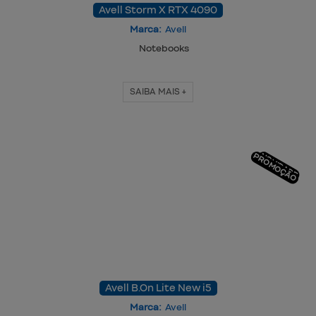
Avell Storm X RTX 4090
Marca:
Avell
Notebooks
SAIBA MAIS +
PROMOÇÃO
NOVIDADE
Avell B.On Lite New i5
Marca:
Avell