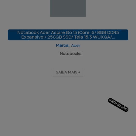
Notebook Acer Aspire Go 15 (Core i5/ 8GB DDR5
Expansivel/ 256GB SSD/ Tela 15.3 WUXGA/…
Marca:
Acer
Notebooks
SAIBA MAIS +
PROMOÇÃO