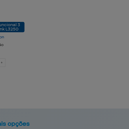
uncional 3
ank L3250
on
ão
 +
is opções