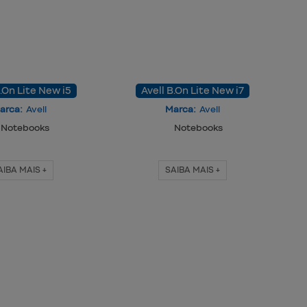
B.On Lite New i5
Avell B.On Lite New i7
arca:
Avell
Marca:
Avell
Notebooks
Notebooks
AIBA MAIS +
SAIBA MAIS +