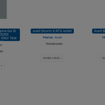
ire Go 15
Avell Storm X RTX 4090
Avell 
 DDR5
Marca:
Avell
M
 SSD/ Tela
A/…
Notebooks
er
ks
SAIBA MAIS +
S
 +