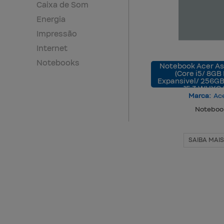
Caixa de Som
Energia
Impressão
Internet
Notebooks
Notebook Acer Asp
(Core i5/ 8GB
Expansivel/ 256GB
15.3 WUXG
Marca:
Ac
Noteboo
SAIBA MAIS