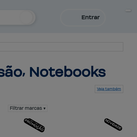
Entrar
são⸴ Notebooks
Veja também
Serviços
Produtos
Mapa do site
Central de ajuda
Fale conosco
Trabalhe conosco
Filtrar marcas ▾
PROMOÇÃO
NOVIDADE
NOVIDADE