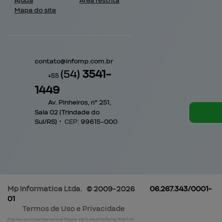
Ajuda
Área restrita
Mapa do site
contato@
infomp.com.br
(54)
3541-
+55
1449
Av. Pinheiros, nº 251,
Sala 02 (Trindade do
Sul/RS)
•
CEP:
99615
-
000
Mp Informatica
Ltda.
© 2009-2026
06.267.343/0001-
01
Termos de Uso e Privacidade
Este site usa a fonte Internacional Regular sob licença FontSpring Web Font.