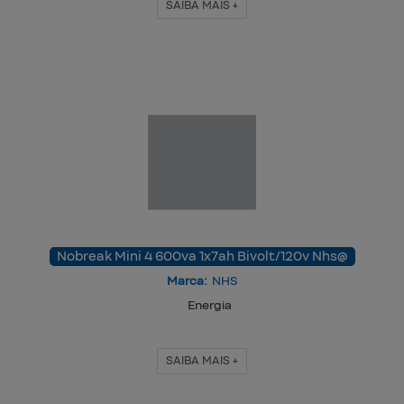
SAIBA MAIS +
Nobreak Mini 4 600va 1x7ah Bivolt/120v Nhs@
Marca:
NHS
Energia
SAIBA MAIS +