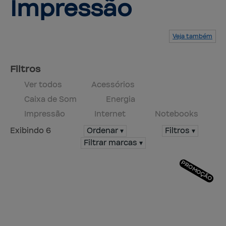
Impressão
Veja também
Serviços
Produtos
Mapa do site
Central de ajuda
Fale conosco
Trabalhe conosco
Filtros
Ver todos
Acessórios
Caixa de Som
Energia
Impressão
Internet
Notebooks
Exibindo 6
Ordenar ▾
Filtros ▾
Filtrar marcas ▾
PROMOÇÃO