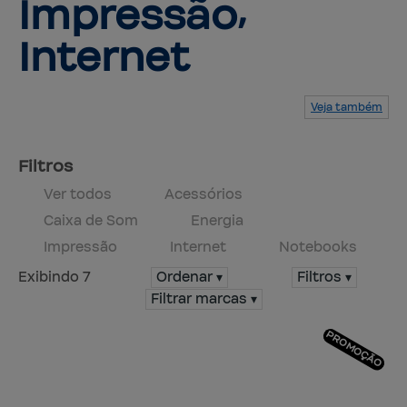
Impressão⸴
Internet
Veja também
Serviços
Produtos
Mapa do site
Central de ajuda
Fale conosco
Trabalhe conosco
Filtros
Ver todos
Acessórios
Caixa de Som
Energia
Impressão
Internet
Notebooks
Exibindo 7
Ordenar ▾
Filtros ▾
Filtrar marcas ▾
PROMOÇÃO