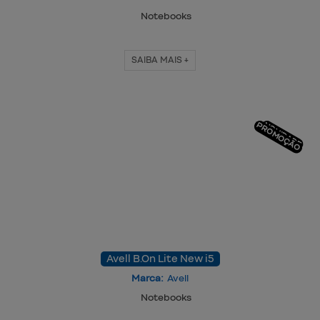
Notebooks
SAIBA MAIS +
PROMOÇÃO
NOVIDADE
Avell B.On Lite New i5
Marca:
Avell
Notebooks