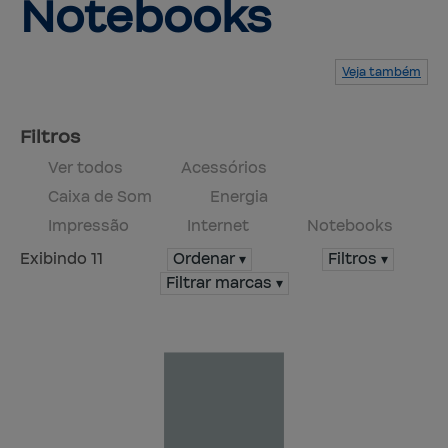
Notebooks
Veja também
Serviços
Produtos
Mapa do site
Central de ajuda
Fale conosco
Trabalhe conosco
Filtros
Ver todos
Acessórios
Caixa de Som
Energia
Impressão
Internet
Notebooks
Exibindo 11
Ordenar ▾
Filtros ▾
Filtrar marcas ▾