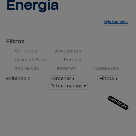
Energia
Veja também
Serviços
Produtos
Mapa do site
Central de ajuda
Fale conosco
Trabalhe conosco
Filtros
Ver todos
Acessórios
Caixa de Som
Energia
Impressão
Internet
Notebooks
Exibindo 2
Ordenar ▾
Filtros ▾
Filtrar marcas ▾
PROMOÇÃO