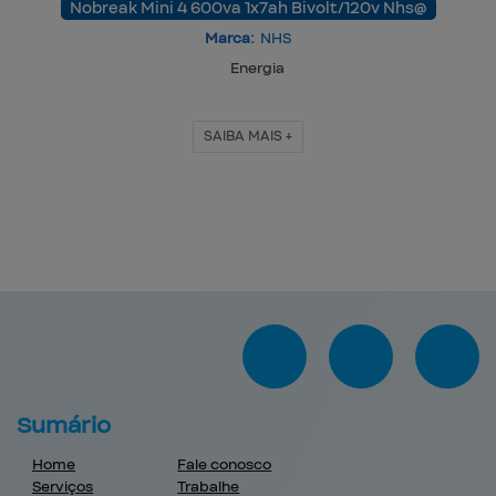
Nobreak Mini 4 600va 1x7ah Bivolt/120v Nhs@
Marca:
NHS
Energia
SAIBA MAIS +
Sumário
Home
Fale conosco
Serviços
Trabalhe