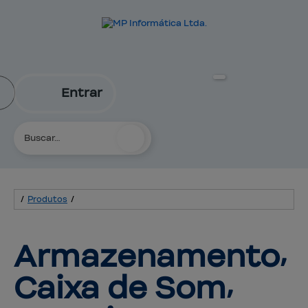
Entrar
/
Produtos
/
Armazenamento⸴ 
Caixa 
de Som⸴