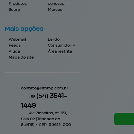
Produtos
conosco
Sobre
Marcas
Mais opções
Webmail
Lei do
Feeds
Consumidor ↗
Ajuda
Área restrita
Mapa do site
contato@
infomp.com.br
(54)
3541-
+55
1449
Av. Pinheiros, nº 251,
Sala 02 (Trindade do
Sul/RS)
•
CEP:
99615
-
000