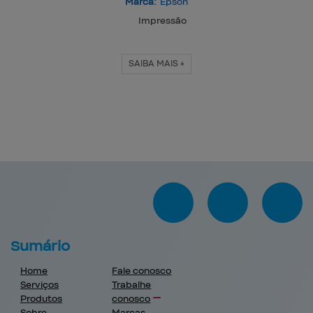
Marca:
Epson
Impressão
SAIBA MAIS +
Sumário
Home
Fale conosco
Serviços
Trabalhe
Produtos
conosco
Sobre
Marcas