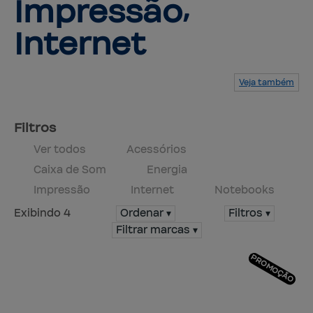
Impressão⸴
Internet
Veja também
Serviços
Produtos
Mapa do site
Central de ajuda
Fale conosco
Trabalhe conosco
Filtros
Ver todos
Acessórios
Caixa de Som
Energia
Impressão
Internet
Notebooks
Exibindo 4
Ordenar ▾
Filtros ▾
Filtrar marcas ▾
PROMOÇÃO