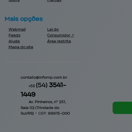
Mais opções
Webmail
Lei do
Feeds
Consumidor ↗
Ajuda
Área restrita
Mapa do site
contato@
infomp.com.br
(54)
3541-
+55
1449
Av. Pinheiros, nº 251,
Sala 02 (Trindade do
Sul/RS)
•
CEP:
99615
-
000