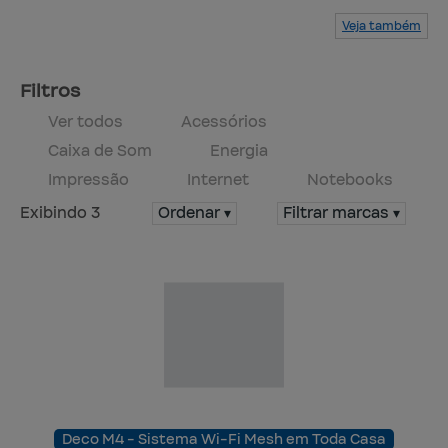
Veja também
Serviços
Produtos
Mapa do site
Central de ajuda
Fale conosco
Trabalhe conosco
Filtros
Ver todos
Acessórios
Caixa de Som
Energia
Impressão
Internet
Notebooks
Exibindo 3
Ordenar ▾
Filtrar marcas ▾
Deco M4 - Sistema Wi-Fi Mesh em Toda Casa