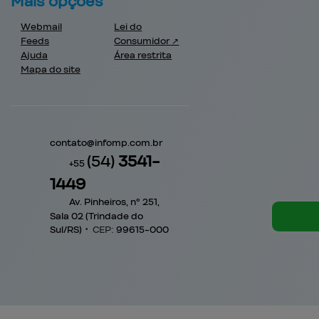
Mais opções
Webmail
Lei do
Feeds
Consumidor ↗
Ajuda
Área restrita
Mapa do site
contato@
infomp.com.br
(54)
3541-
+55
1449
Av. Pinheiros, nº 251,
Sala 02 (Trindade do
Sul/RS)
•
CEP:
99615
-
000